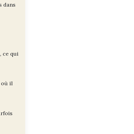
es dans
, ce qui
où il
rfois