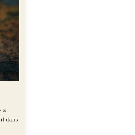
y a
ail dans