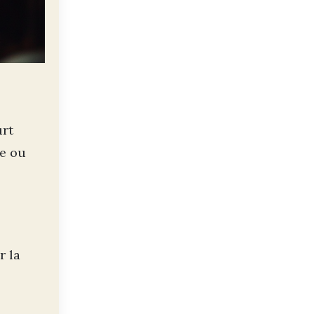
urt
re ou
r la