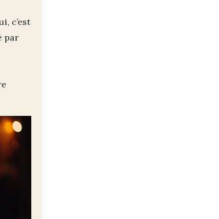
i, c’est
é par
re